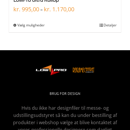
kr.
995,00
kr.
1.170,00
–
Vælg muligheder
Detaljer
BRUG FOR DESIGN
Hvis du ikke har designfiler til messe- og
udstillingsudstyret så kan du under bestilling af
produkter i webshop vælge at blive kontaktet af
vores professionelle designere som dagligt