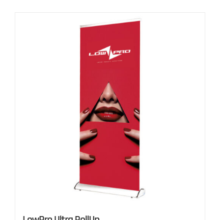
LowPro Ultra RollUp