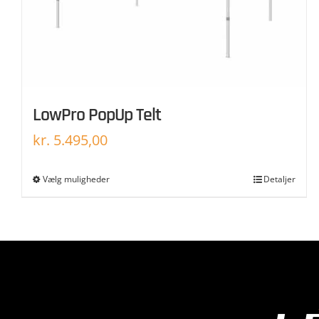
LowPro PopUp Telt
kr.
5.495,00
Vælg muligheder
Detaljer