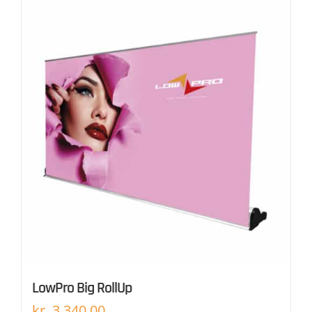
LowPro Big RollUp
kr.
3.340,00