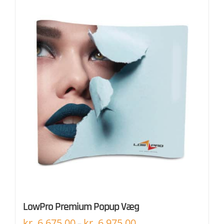
LowPro Premium Popup Væg
kr.
6.675,00
kr.
6.975,00
–